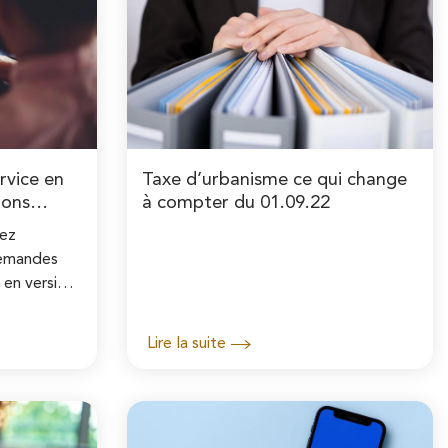
vice en
Taxe d’urbanisme ce qui change
ions
à compter du 01.09.22
ez
demandes
 en version
nt sur le
e de
Lire la suite