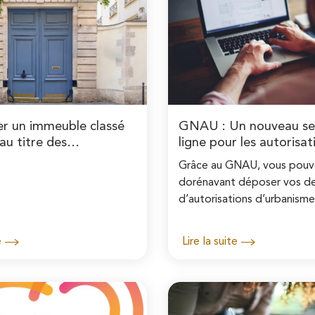
r un immeuble classé
GNAU : Un nouveau ser
 au titre des
ligne pour les autorisat
s historiques
d'urbanisme
Grâce au GNAU, vous pouv
dorénavant déposer vos 
d’autorisations d’urbanisme
numérique en vous connecta
site dédié GNAU de la Vill
e
Lire la suite
Pontoise.