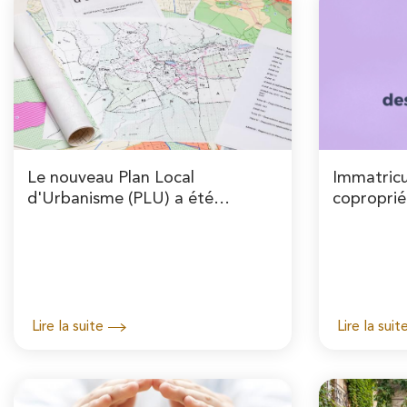
A
i
r
n
i
c
a
i
n
p
e
Le nouveau Plan Local
Immatricu
a
d'Urbanisme (PLU) a été
coproprié
approuvé
l
e
Lire la suite
Lire la suit