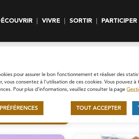
rincipal
Skip to site map
ÉCOUVRIR
VIVRE
SORTIR
PARTICIPER
 principal
Appel au mécénat pour la
restauration de la
Cathédrale Saint-Maclou de
cookies pour assurer le bon fonctionnement et réaliser des statis
et urbanisme
Soutenez la rénovation de la cathédrale
r, vous consentez à l'utilisation de ces cookies. Vous pouvez 
Pontoise
Saint-Maclou en vous connectant sur le
nces. Pour plus d'informations, veuillez consulter la page
Gesti
site de la Fondation du patrimoine.
En savoir plus
 PRÉFÉRENCES
TOUT ACCEPTER