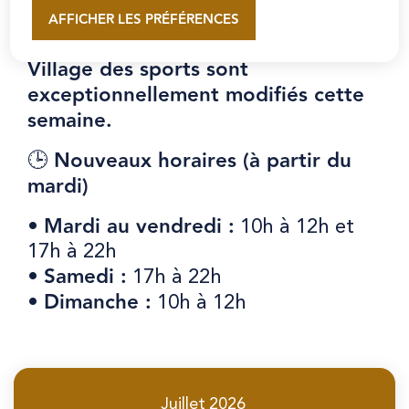
Information : en raison de l'épisode
AFFICHER LES PRÉFÉRENCES
En savoir plus
de fortes chaleurs, les horaires du
Village des sports sont
exceptionnellement modifiés cette
semaine.
Nouveaux horaires (à partir du
🕒
mardi)
Mardi au vendredi :
•
10h à 12h et
17h à 22h
Samedi :
•
17h à 22h
Dimanche :
•
10h à 12h
Juillet
2026