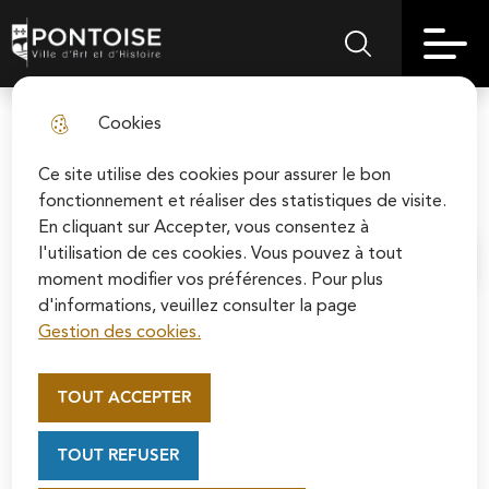
Skip
Aller au
Skip to
Skip to
to
contenu
Pontoise | Ville d'art et d'histoire
Menu principal
Rechercher sur le
search
site map
menu
principal
Cookies
Village des sports : neuf jours au
fermer l
bord de l’Oise
Ce site utilise des cookies pour assurer le bon
fonctionnement et réaliser des statistiques de visite.
En cliquant sur Accepter, vous consentez à
l'utilisation de ces cookies. Vous pouvez à tout
Accueil
moment modifier vos préférences. Pour plus
d'informations, veuillez consulter la page
Gestion des cookies.
Appel au mécénat pour la
Du 4 au 12 juillet, le Village des
restauration de la Cathédrale
sports invite chacun à bouger, jouer
TOUT ACCEPTER
Saint-Maclou de Pontoise
et partager... au bord de l'Oise !
Soutenez la rénovation de la cathédrale Saint-
TOUT REFUSER
Maclou en vous connectant sur le site de la
Fondation du patrimoine.