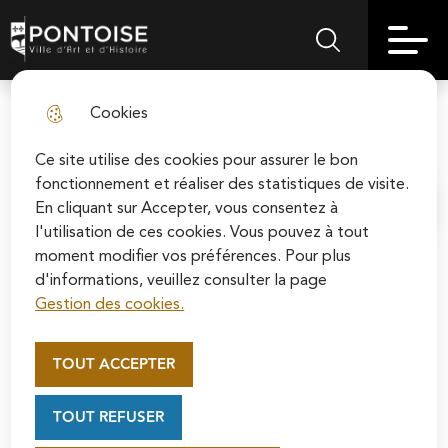
Skip
Aller au
Skip to
Skip to
to
contenu
Pontoise | Ville d'art et d'histoire
Menu principal
Rechercher sur le
search
site map
menu
principal
Cookies
Rendez-vous aux jardins 2026
fermer l
Ce site utilise des cookies pour assurer le bon
fonctionnement et réaliser des statistiques de visite.
En cliquant sur Accepter, vous consentez à
Accueil
l'utilisation de ces cookies. Vous pouvez à tout
moment modifier vos préférences. Pour plus
d'informations, veuillez consulter la page
Pontoise célèbre ses jardins, avec
Gestion des cookies.
vous et chez vous !
Appel au mécénat pour la
restauration de la Cathédrale
TOUT ACCEPTER
Saint-Maclou de Pontoise
La nouvelle édition des "Rendez-vous aux jardins"
Soutenez la rénovation de la cathédrale Saint-
vous permettra, les 6 et 7 juin 2026, de découvrir ou
TOUT REFUSER
Maclou en vous connectant sur le site de la
redécouvrir le patrimoine vert de Pontoise. Au
Fondation du patrimoine.