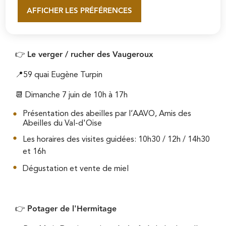
programme, animations, balades, rencontres,
AFFICHER LES PRÉFÉRENCES
En savoir plus
expositions animeront ces lieux ouverts à tous.
Le verger / rucher des Vaugeroux
👉
📍59 quai Eugène Turpin
📆 Dimanche 7 juin de 10h à 17h
Présentation des abeilles par l’AAVO, Amis des
Abeilles du Val-d'Oise
Les horaires des visites guidées: 10h30 / 12h / 14h30
et 16h
Dégustation et vente de miel
Potager de l'Hermitage
👉