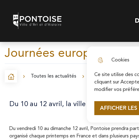
N
Skip to menu
Skip to search
Aller au contenu p
a
D
Pontoise | Ville d'art et d'histoire
Menu
v
i
Journées européennes des
g
Cookies
a
t
Ce site utilise des 
Toutes les actualités
Journées européennes d
Accueil
F
cliquant sur Accepte
i
modifier vos préfére
i
o
l
Du 10 au 12 avril, la ville de Pontoise me
AFFICHER LES
n
d
p
'
Du vendredi 10 au dimanche 12 avril, Pontoise prendra part
r
organisé chaque printemps en France et dans plusieurs pays