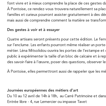
A
font vivre et à mieux comprendre la place de ces gestes da
i
r
À Pontoise, ce rendez-vous trouvera naturellement sa place
n
familles et curieux pourront assister gratuitement à des dé
i
mais aussi de comprendre comment la matière se transform
c
a
Des gestes à voir et à essayer
i
n
Quatre artisans seront présents pour cette édition. Le ferr
p
e
sur l’enclume. Les enfants pourront même réaliser un porte-c
a
métier. Léna Mitsolidou ouvrira les portes de l’estampe et de
public à expérimenter la taille d’un bloc de calcaire et à r
l
des savoir-faire à l’œuvre, poser des questions, observer le
e
À Pontoise, elles permettront aussi de rappeler que les méti
Journées européennes des métiers d’art
Du 10 au 12 avril de 14h à 18h, au Carré Patrimoine et dans
Entrée libre - 4, rue Lemercier ou impasse Tavet