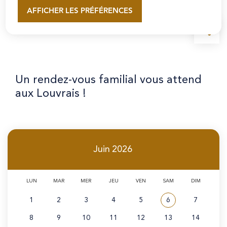
AFFICHER LES PRÉFÉRENCES
En savoir plus
Accueil
Un rendez-vous familial vous attend
aux Louvrais !
Juin
2026
LUN
MAR
MER
JEU
VEN
SAM
DIM
1
2
3
4
5
6
7
Voir tous les évé
Juin 2026
8
9
10
11
12
13
14