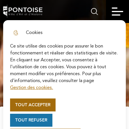
Skip
Aller au
Skip to
Skip to
to
contenu
Pontoise | Ville d'art et d'histoire
Menu principal
Rechercher sur le
search
site map
menu
principal
Cookies
fermer l
Ce site utilise des cookies pour assurer le bon
fonctionnement et réaliser des statistiques de visite.
En cliquant sur Accepter, vous consentez à
l'utilisation de ces cookies. Vous pouvez à tout
moment modifier vos préférences. Pour plus
d'informations, veuillez consulter la page
Gestion des cookies.
Appel au mécénat pour la
restauration de la Cathédrale
TOUT ACCEPTER
Loisirs
Saint-Maclou de Pontoise
Soutenez la rénovation de la cathédrale Saint-
TOUT REFUSER
Maclou en vous connectant sur le site de la
A hauteur d'enfant
Fondation du patrimoine.