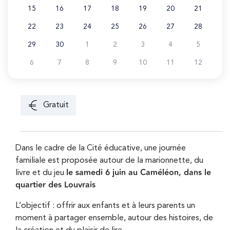
15
16
17
18
19
20
21
22
23
24
25
26
27
28
29
30
1
2
3
4
5
6
7
8
9
10
11
12
Gratuit
Dans le cadre de la Cité éducative, une journée
familiale est proposée autour de la marionnette, du
le samedi 6 juin au Caméléon, dans le
livre et du jeu
quartier des Louvrais
L’objectif : offrir aux enfants et à leurs parents un
moment à partager ensemble, autour des histoires, de